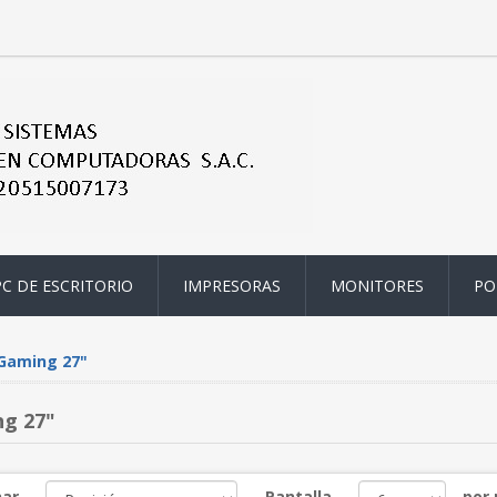
PC DE ESCRITORIO
IMPRESORAS
MONITORES
PO
Gaming 27"
g 27"
ar
Pantalla
por