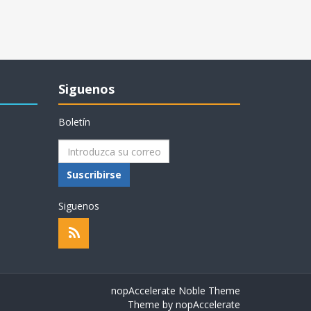
Siguenos
Boletín
Suscribirse
Siguenos
nopAccelerate Noble Theme
Theme by
nopAccelerate