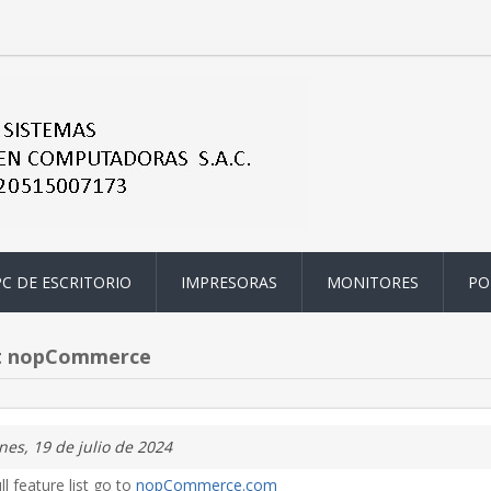
PC DE ESCRITORIO
IMPRESORAS
MONITORES
PO
t nopCommerce
nes, 19 de julio de 2024
ll feature list go to
nopCommerce.com