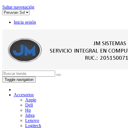
Saltar navegación
Inicia sesión
Toggle navigation
Accesorios
Apple
Dell
Hp
Jabra
Lenovo
Logitech