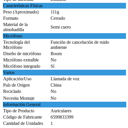
Características Físicas
Peso (Aproximado)
111g
Formato
Cerrado
Material de la
Semi cuero
almohadilla
Micrófono
Tecnología del
Función de cancelación de ruido
Micrófono
ambiente
Diseño de micrófono
Boom
Micrófono extraíble
No
Micrófono integrado
Sí
Varios
Aplicación/Uso
Llamada de voz
País de Origen
China
Reciclado
No
Necesita Montaje
No
Información General
Tipo de Producto
Auriculares
Código de Fabricante
6599833399
Cantidad de Unidades
1