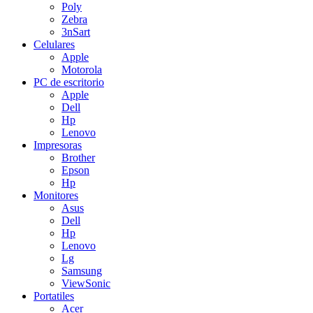
Poly
Zebra
3nSart
Celulares
Apple
Motorola
PC de escritorio
Apple
Dell
Hp
Lenovo
Impresoras
Brother
Epson
Hp
Monitores
Asus
Dell
Hp
Lenovo
Lg
Samsung
ViewSonic
Portatiles
Acer