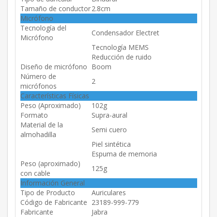
Tamaño de conductor
2.8cm
Micrófono
Tecnología del
Condensador Electret
Micrófono
Tecnología MEMS
Reducción de ruido
Diseño de micrófono
Boom
Número de
2
micrófonos
Características Físicas
Peso (Aproximado)
102g
Formato
Supra-aural
Material de la
Semi cuero
almohadilla
Piel sintética
Espuma de memoria
Peso (aproximado)
125g
con cable
Información General
Tipo de Producto
Auriculares
Código de Fabricante
23189-999-779
Fabricante
Jabra