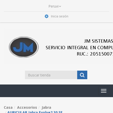
Inicia sesión
Toggl
navig
Casa
Accesorios
Jabra
AURICULAR Jabra Evolve2 30 SE