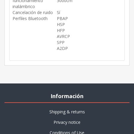
funcionamiento
3000cm
inalámbrico
Cancelación de ruido
Sí
Perfiles Bluetooth
PBAP
HSP
HFP
AVRCP
SPP
A2DP
Información
Shipping & returns
Privacy notice
Conditions of Use