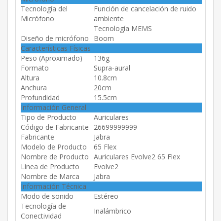
Tecnología del
Función de cancelación de ruido
Micrófono
ambiente
Tecnología MEMS
Diseño de micrófono
Boom
Características Físicas
Peso (Aproximado)
136g
Formato
Supra-aural
Altura
10.8cm
Anchura
20cm
Profundidad
15.5cm
Información General
Tipo de Producto
Auriculares
Código de Fabricante
26699999999
Fabricante
Jabra
Modelo de Producto
65 Flex
Nombre de Producto
Auriculares Evolve2 65 Flex
Línea de Producto
Evolve2
Nombre de Marca
Jabra
Información Técnica
Modo de sonido
Estéreo
Tecnología de
Inalámbrico
Conectividad