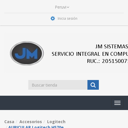
Inicia sesión
Toggl
navig
Casa
Accesorios
Logitech
AURICULAR Logitech H570e