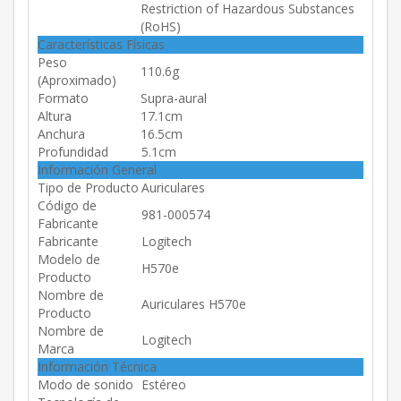
Restriction of Hazardous Substances
(RoHS)
Características Físicas
Peso
110.6g
(Aproximado)
Formato
Supra-aural
Altura
17.1cm
Anchura
16.5cm
Profundidad
5.1cm
Información General
Tipo de Producto
Auriculares
Código de
981-000574
Fabricante
Fabricante
Logitech
Modelo de
H570e
Producto
Nombre de
Auriculares H570e
Producto
Nombre de
Logitech
Marca
Información Técnica
Modo de sonido
Estéreo