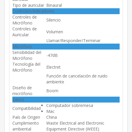
Tipo de auricular
Binaural
Controles/Indicadores
Controles de
Silencio
Micrófono
Controles de
Volumen
Auricular
Llamar/Responder/Terminar
Micrófono
Sensibilidad del
-47dB
Micrófono
Tecnología del
Electret
Micrófono
Función de cancelación de ruido
ambiente
Diseño de
Boom
micrófono
Varios
Computador sobremesa
Compatibilidad
Mac
País de Origen
China
Cumplimiento
Waste Electrical and Electronic
ambiental
Equipment Directive (WEEE)