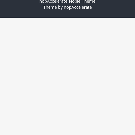
nopAccelerate Noble Theme
Theme by
nopAccelerate