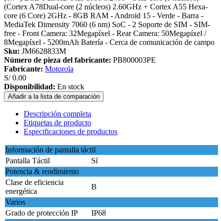
(Cortex A78Dual-core (2 núcleos) 2.60GHz + Cortex A55 Hexa-
core (6 Core) 2GHz - 8GB RAM - Android 15 - Verde - Barra -
MediaTek Dimensity 7060 (6 nm) SoC - 2 Soporte de SIM - SIM-
free - Front Camera: 32Megapíxel - Rear Camera: 50Megapíxel /
8Megapíxel - 5200mAh Batería - Cerca de comunicación de campo
Sku:
JM6628833M
Número de pieza del fabricante:
PB800003PE
Fabricante:
Motorola
S/ 0.00
Disponibilidad:
En stock
Añadir a la lista de comparación
Descripción completa
Etiquetas de producto
Especificaciones de productos
Información de pantalla táctil
Pantalla Táctil
Sí
Potencia & rendimiento
Clase de eficiencia
B
energética
Varios
Grado de protección IP
IP68