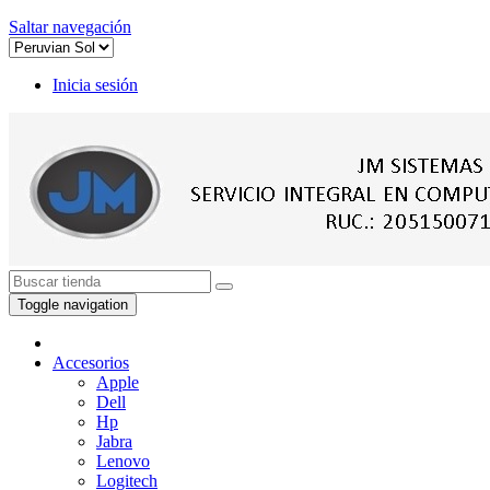
Saltar navegación
Inicia sesión
Toggle navigation
Accesorios
Apple
Dell
Hp
Jabra
Lenovo
Logitech