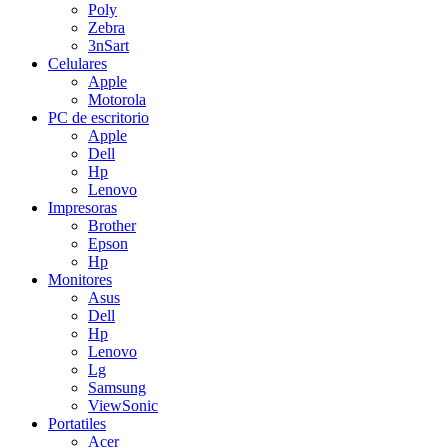
Poly
Zebra
3nSart
Celulares
Apple
Motorola
PC de escritorio
Apple
Dell
Hp
Lenovo
Impresoras
Brother
Epson
Hp
Monitores
Asus
Dell
Hp
Lenovo
Lg
Samsung
ViewSonic
Portatiles
Acer