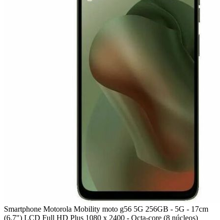
Smartphone Motorola Mobility moto g56 5G 256GB - 5G - 17cm
(6.7") LCD Full HD Plus 1080 x 2400 - Octa-core (8 núcleos)