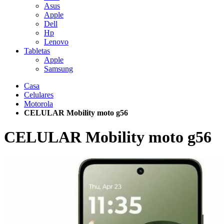
Asus
Apple
Dell
Hp
Lenovo
Tabletas
Apple
Samsung
Casa
Celulares
Motorola
CELULAR Mobility moto g56
CELULAR Mobility moto g56