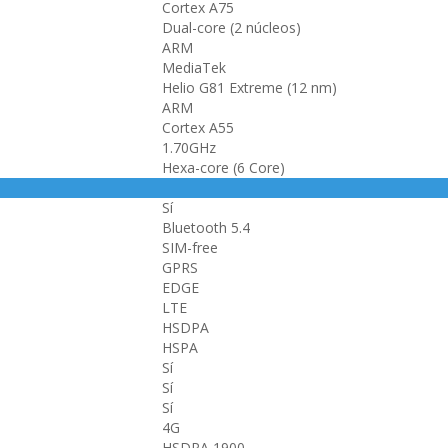
Cortex A75
Dual-core (2 núcleos)
ARM
MediaTek
Helio G81 Extreme (12 nm)
ARM
Cortex A55
1.70GHz
Hexa-core (6 Core)
Sí
Bluetooth 5.4
SIM-free
GPRS
EDGE
LTE
HSDPA
HSPA
Sí
Sí
Sí
4G
HSDPA 1900