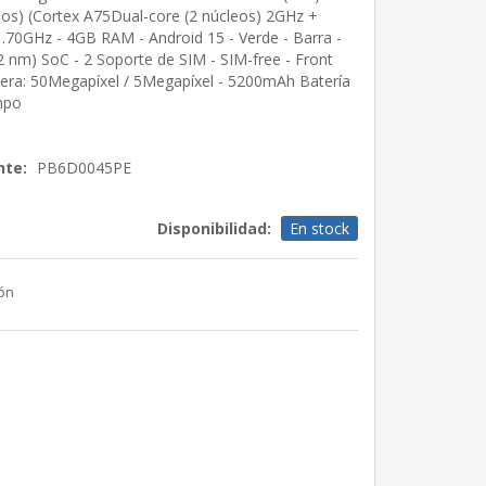
leos) (Cortex A75Dual-core (2 núcleos) 2GHz +
.70GHz - 4GB RAM - Android 15 - Verde - Barra -
 nm) SoC - 2 Soporte de SIM - SIM-free - Front
era: 50Megapíxel / 5Megapíxel - 5200mAh Batería
mpo
nte:
PB6D0045PE
Disponibilidad:
En stock
ión