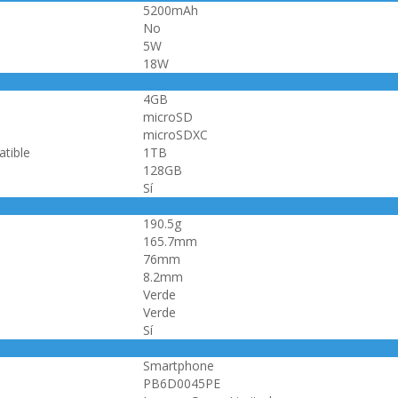
5200mAh
No
5W
18W
4GB
microSD
microSDXC
tible
1TB
128GB
Sí
190.5g
165.7mm
76mm
8.2mm
Verde
Verde
Sí
Smartphone
PB6D0045PE