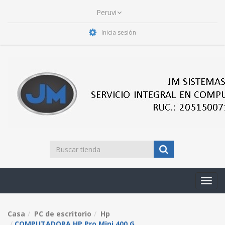
Inicia sesión
Toggl
navig
Casa
PC de escritorio
Hp
COMPUTADORA HP Pro Mini 400 G