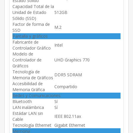
Estado Sólido
Capacidad Total de la
Unidad de Estado
512GB
Sólido (SSD)
Factor de forma de
M.2
SSD
Pantalla y gráficos
Fabricante de
Intel
Controlador Gráfico
Modelo de
Controlador de
UHD Graphics 770
Gráficos
Tecnología de
DDR5 SDRAM
Memoria de Gráficos
Accesibilidad de
Compartido
Memoria Gráfica
Redes y Comunicaciones
Bluetooth
Sí
LAN inalámbrica
Sí
Estádar LAN sin
IEEE 802.11ax
Cable
Tecnología Ethernet
Gigabit Ethernet
Memoria