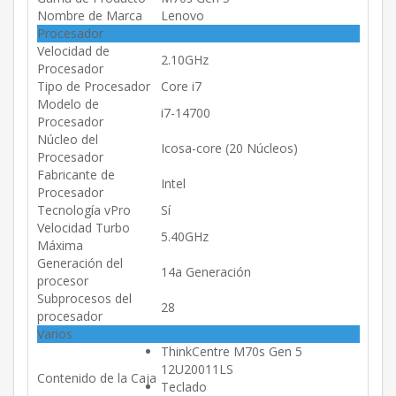
Nombre de Marca
Lenovo
Procesador
Velocidad de
2.10GHz
Procesador
Tipo de Procesador
Core i7
Modelo de
i7-14700
Procesador
Núcleo del
Icosa-core (20 Núcleos)
Procesador
Fabricante de
Intel
Procesador
Tecnología vPro
Sí
Velocidad Turbo
5.40GHz
Máxima
Generación del
14a Generación
procesor
Subprocesos del
28
procesador
Varios
ThinkCentre M70s Gen 5
12U20011LS
Contenido de la Caja
Teclado