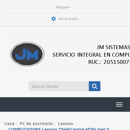
Inicia sesión
Toggl
navig
Casa
PC de escritorio
Lenovo
COMPUTADORA Lenovo ThinkCentre M70s Gen 5