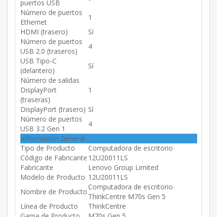
puertos USB
Número de puertos
1
Ethernet
HDMI (trasero)
Sí
Número de puertos
4
USB 2.0 (traseros)
USB Tipo-C
Sí
(delantero)
Número de salidas
DisplayPort
1
(traseras)
DisplayPort (trasero)
Sí
Número de puertos
4
USB 3.2 Gen 1
Información General
Tipo de Producto
Computadora de escritorio
Código de Fabricante
12U20011LS
Fabricante
Lenovo Group Limited
Modelo de Producto
12U20011LS
Computadora de escritorio
Nombre de Producto
ThinkCentre M70s Gen 5
Línea de Producto
ThinkCentre
Gama de Producto
M70s Gen 5