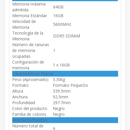
Memoria máxima
64GB
admitida
Memoria Estándar
16GB
Velocidad de
5600MHz
Memoria
Tecnología de la
DDR5 SDRAM
Memoria
Número de ranuras
de memoria
1
ocupadas
Configuración de
1 x 16GB
memoria
Características Físicas
Peso (Aproximado)
5.30kg
Formato
Formato PequeDo
Altura
339.5mm
Anchura
92.5mm
Profundidad
297.7mm
Color del producto
Negro
Familia de colores
Negro
Interfaces/Puertos
Número total de
9