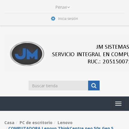
Inicia sesión
Toggl
navig
Casa
PC de escritorio
Lenovo
COMPUTADORA Lenovo ThinkCentre neo 50s Gen 5