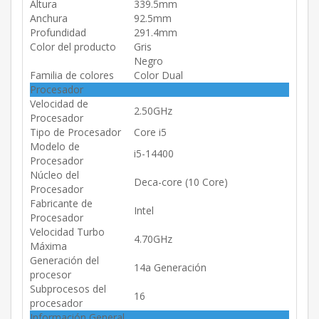
Altura
339.5mm
Anchura
92.5mm
Profundidad
291.4mm
Color del producto
Gris
Negro
Familia de colores
Color Dual
Procesador
Velocidad de
2.50GHz
Procesador
Tipo de Procesador
Core i5
Modelo de
i5-14400
Procesador
Núcleo del
Deca-core (10 Core)
Procesador
Fabricante de
Intel
Procesador
Velocidad Turbo
4.70GHz
Máxima
Generación del
14a Generación
procesor
Subprocesos del
16
procesador
Información General