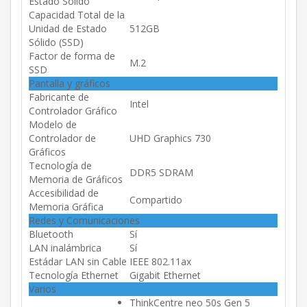
Estado Sólido
Capacidad Total de la
Unidad de Estado
512GB
Sólido (SSD)
Factor de forma de
M.2
SSD
Pantalla y gráficos
Fabricante de
Intel
Controlador Gráfico
Modelo de
Controlador de
UHD Graphics 730
Gráficos
Tecnología de
DDR5 SDRAM
Memoria de Gráficos
Accesibilidad de
Compartido
Memoria Gráfica
Redes y Comunicaciones
Bluetooth
Sí
LAN inalámbrica
Sí
Estádar LAN sin Cable
IEEE 802.11ax
Tecnología Ethernet
Gigabit Ethernet
Varios
ThinkCentre neo 50s Gen 5