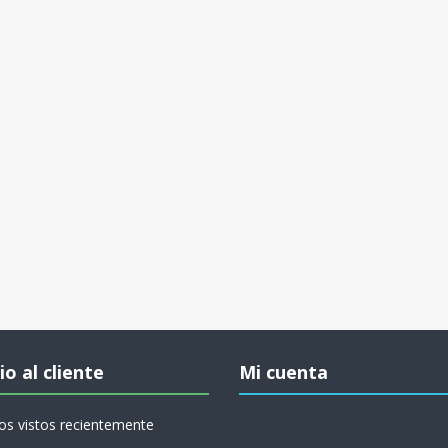
io al cliente
Mi cuenta
os vistos recientemente