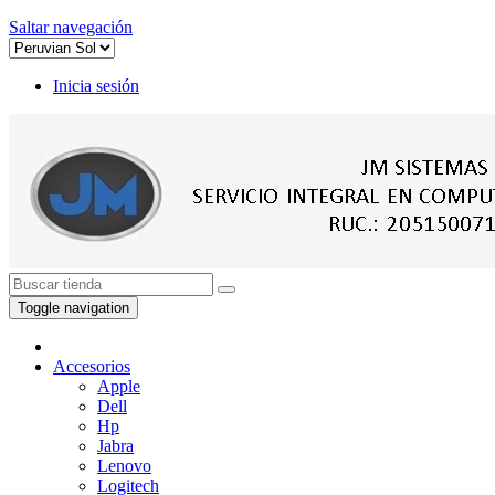
Saltar navegación
Inicia sesión
Toggle navigation
Accesorios
Apple
Dell
Hp
Jabra
Lenovo
Logitech