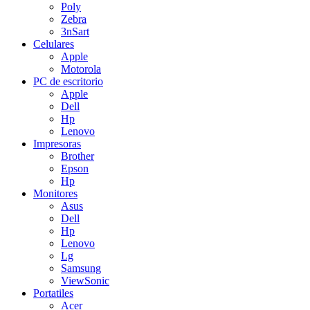
Poly
Zebra
3nSart
Celulares
Apple
Motorola
PC de escritorio
Apple
Dell
Hp
Lenovo
Impresoras
Brother
Epson
Hp
Monitores
Asus
Dell
Hp
Lenovo
Lg
Samsung
ViewSonic
Portatiles
Acer