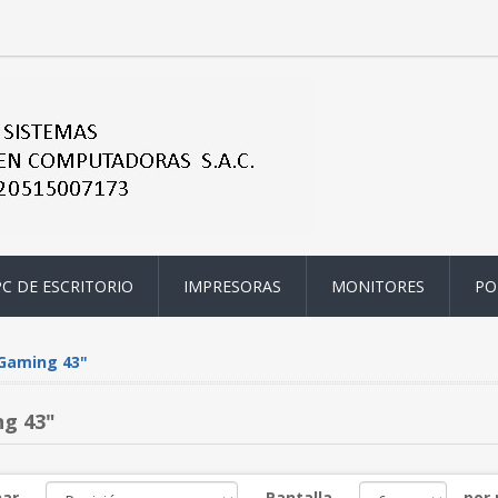
PC DE ESCRITORIO
IMPRESORAS
MONITORES
PO
Gaming 43"
g 43"
ar
Pantalla
por