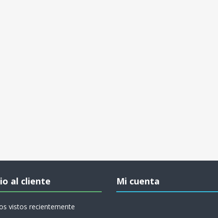
io al cliente
Mi cuenta
os vistos recientemente