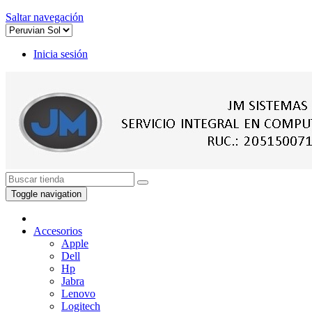
Saltar navegación
Inicia sesión
Toggle navigation
Accesorios
Apple
Dell
Hp
Jabra
Lenovo
Logitech