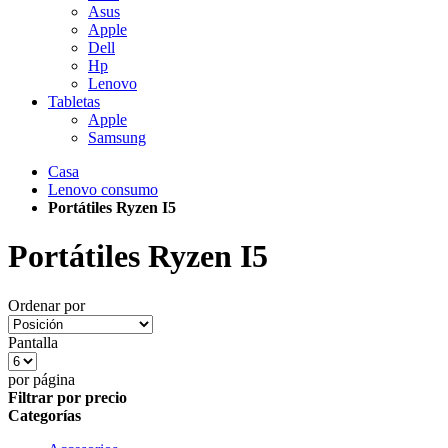
Asus
Apple
Dell
Hp
Lenovo
Tabletas
Apple
Samsung
Casa
Lenovo consumo
Portátiles Ryzen I5
Portátiles Ryzen I5
Ordenar por
Pantalla
por página
Filtrar por precio
Categorías