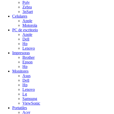
Poly
Zebra
3nSart
Celulares
Apple
Motorola
PC de escritorio
Apple
Dell
Hp
Lenovo
Impresoras
Brother
Epson
Hp
Monitores
Asus
Dell
Hp
Lenovo
Lg
Samsung
ViewSonic
Portatiles
Acer