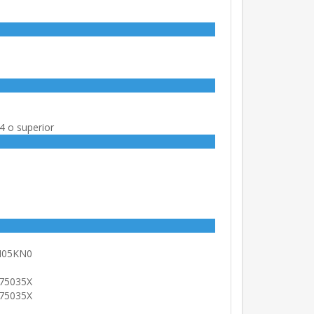
4 o superior
M05KN0
75035X
75035X