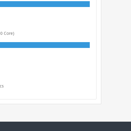
10 Core)
ics