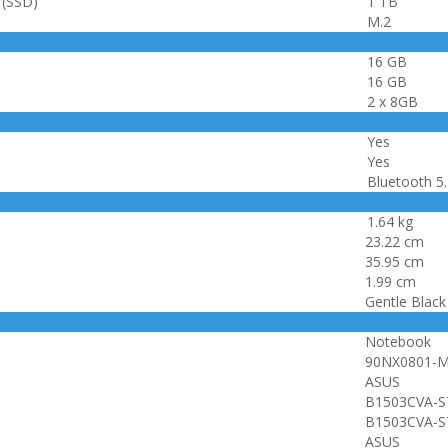
 (SSD)
1 TB
M.2
16 GB
16 GB
2 x 8GB
Yes
Yes
Bluetooth 5.
1.64 kg
23.22 cm
35.95 cm
1.99 cm
Gentle Black
Notebook
90NX0801-
ASUS
B1503CVA-S
B1503CVA-S
ASUS