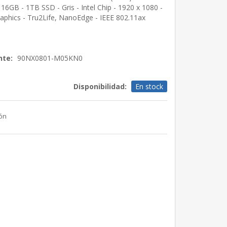
 16GB - 1TB SSD - Gris - Intel Chip - 1920 x 1080 -
raphics - Tru2Life, NanoEdge - IEEE 802.11ax
nte:
90NX0801-M05KN0
Disponibilidad:
En stock
ión