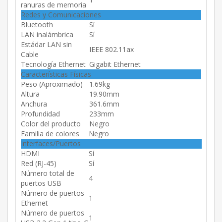
ranuras de memoria
Redes y Comunicaciones
Bluetooth
Sí
LAN inalámbrica
Sí
Estádar LAN sin
IEEE 802.11ax
Cable
Tecnología Ethernet
Gigabit Ethernet
Características Físicas
Peso (Aproximado)
1.69kg
Altura
19.90mm
Anchura
361.6mm
Profundidad
233mm
Color del producto
Negro
Familia de colores
Negro
Interfaces/Puertos
HDMI
Sí
Red (RJ-45)
Sí
Número total de
4
puertos USB
Número de puertos
1
Ethernet
Número de puertos
1