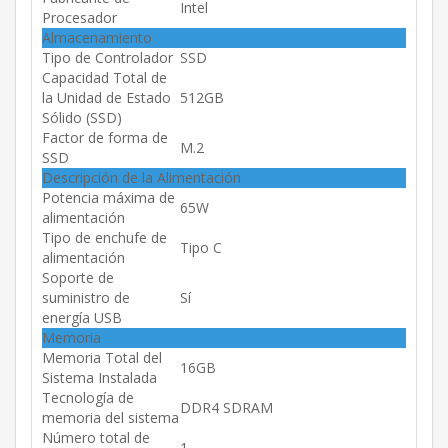
Intel
Procesador
Almacenamiento
Tipo de Controlador
SSD
Capacidad Total de
la Unidad de Estado
512GB
Sólido (SSD)
Factor de forma de
M.2
SSD
Descripción de la Alimentación
Potencia máxima de
65W
alimentación
Tipo de enchufe de
Tipo C
alimentación
Soporte de
suministro de
Sí
energía USB
Memoria
Memoria Total del
16GB
Sistema Instalada
Tecnología de
DDR4 SDRAM
memoria del sistema
Número total de
1