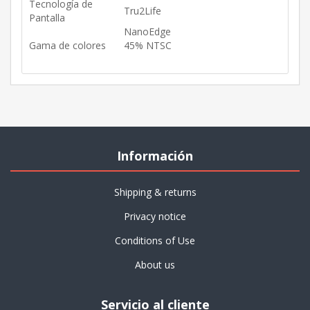
Tecnología de
Tru2Life
Pantalla
NanoEdge
Gama de colores
45% NTSC
Información
Shipping & returns
Privacy notice
Conditions of Use
About us
Servicio al cliente