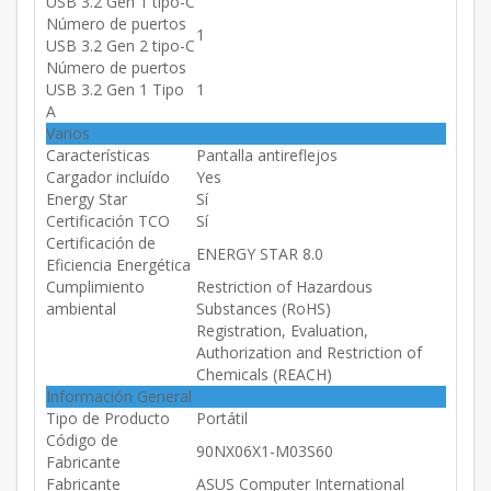
USB 3.2 Gen 1 tipo-C
Número de puertos
1
USB 3.2 Gen 2 tipo-C
Número de puertos
USB 3.2 Gen 1 Tipo
1
A
Varios
Características
Pantalla antireflejos
Cargador incluído
Yes
Energy Star
Sí
Certificación TCO
Sí
Certificación de
ENERGY STAR 8.0
Eficiencia Energética
Cumplimiento
Restriction of Hazardous
ambiental
Substances (RoHS)
Registration, Evaluation,
Authorization and Restriction of
Chemicals (REACH)
Información General
Tipo de Producto
Portátil
Código de
90NX06X1-M03S60
Fabricante
Fabricante
ASUS Computer International