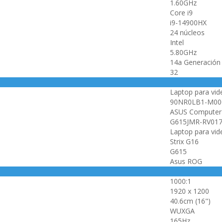
1.60GHz
Core i9
i9-14900HX
24 núcleos
Intel
5.80GHz
14a Generación
32
Laptop para vi
90NR0LB1-M00
ASUS Computer 
G615JMR-RV01
Laptop para vi
Strix G16
G615
Asus ROG
1000:1
1920 x 1200
40.6cm (16")
WUXGA
165Hz