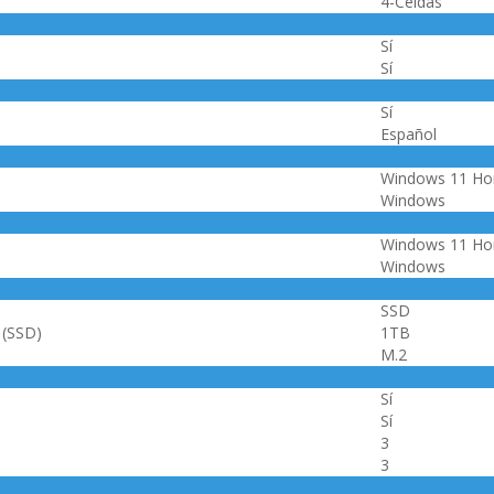
4-Celdas
Sí
Sí
Sí
Español
Windows 11 H
Windows
Windows 11 H
Windows
SSD
 (SSD)
1TB
M.2
Sí
Sí
3
3