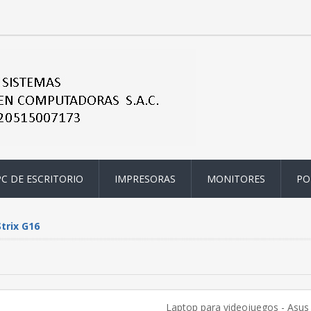
PC DE ESCRITORIO
IMPRESORAS
MONITORES
PO
trix G16
Laptop para videojuegos - As