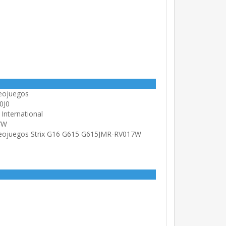
deojuegos
0J0
International
7W
deojuegos Strix G16 G615 G615JMR-RV017W