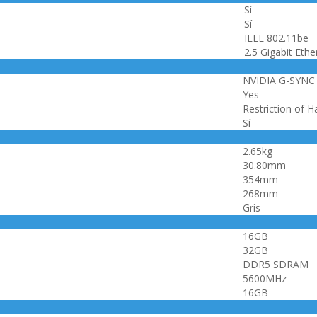
Sí
Sí
IEEE 802.11be
2.5 Gigabit Ethe
NVIDIA G-SYNC
Yes
Restriction of 
Sí
2.65kg
30.80mm
354mm
268mm
Gris
16GB
32GB
DDR5 SDRAM
5600MHz
16GB