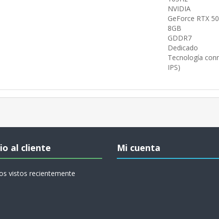
NVIDIA
GeForce RTX 5
8GB
GDDR7
Dedicado
Tecnología conm
IPS)
io al cliente
Mi cuenta
os vistos recientemente