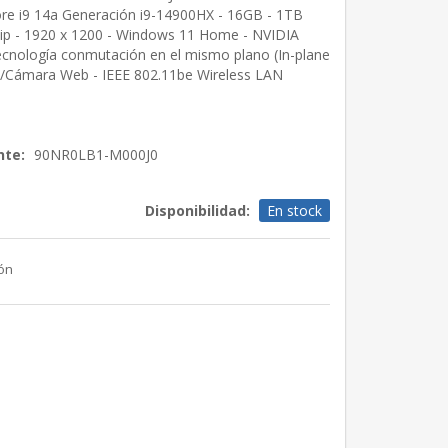
ore i9 14a Generación i9-14900HX - 16GB - 1TB
Chip - 1920 x 1200 - Windows 11 Home - NVIDIA
cnología conmutación en el mismo plano (In-plane
al/Cámara Web - IEEE 802.11be Wireless LAN
nte:
90NR0LB1-M000J0
Disponibilidad:
En stock
ión