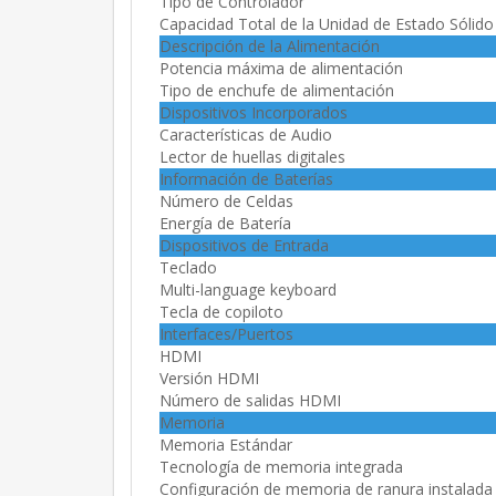
Tipo de Controlador
Capacidad Total de la Unidad de Estado Sólido
Descripción de la Alimentación
Potencia máxima de alimentación
Tipo de enchufe de alimentación
Dispositivos Incorporados
Características de Audio
Lector de huellas digitales
Información de Baterías
Número de Celdas
Energía de Batería
Dispositivos de Entrada
Teclado
Multi-language keyboard
Tecla de copiloto
Interfaces/Puertos
HDMI
Versión HDMI
Número de salidas HDMI
Memoria
Memoria Estándar
Tecnología de memoria integrada
Configuración de memoria de ranura instalada