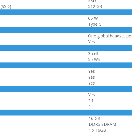
SSD
 (SSD)
512 GB
65 W
Type C
One global headset po
Yes
3-cell
55 Wh
Yes
Yes
Yes
Yes
2.1
1
16 GB
DDR5 SDRAM
1 x 16GB