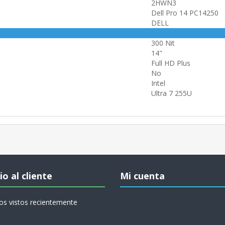
2HWN3
Dell Pro 14 PC14250
DELL
300 Nit
14"
Full HD Plus
No
Intel
Ultra 7 255U
io al cliente
Mi cuenta
os vistos recientemente