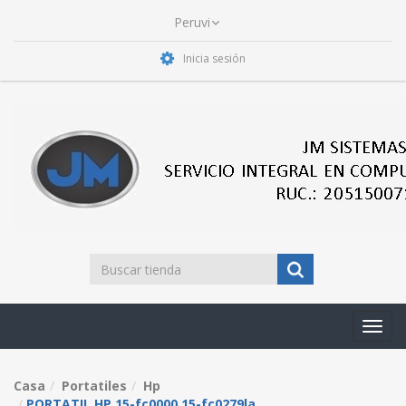
Inicia sesión
Toggl
navig
Casa
Portatiles
Hp
PORTATIL HP 15-fc0000 15-fc0279la