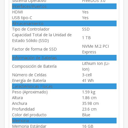
Sistema Operativo
FreeDOS 3.0
Interfaces/Puertos
HDMI
Yes
USB tipo-C
Yes
Almacenamiento
Tipo de Controlador
SSD
Capacidad Total de la Unidad de
1 TB
Estado Sólido (SSD)
NVMe M.2 PCI
Factor de forma de SSD
Express
Información de Baterías
Lithium Ion (Li-
Composición de Batería
Ion)
Número de Celdas
3-cell
Energía de Batería
41 Wh
Características Físicas
Peso (Aproximado)
1.59 kg
Altura
1.86 cm
Anchura
35.98 cm
Profundidad
23.6 cm
Color del producto
Blue
Memoria
Memoria Estándar
16 GB