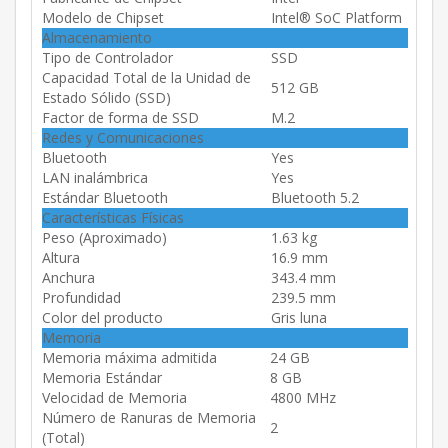
Modelo de Chipset
Intel® SoC Platform
Almacenamiento
Tipo de Controlador
SSD
Capacidad Total de la Unidad de
512 GB
Estado Sólido (SSD)
Factor de forma de SSD
M.2
Redes y Comunicaciones
Bluetooth
Yes
LAN inalámbrica
Yes
Estándar Bluetooth
Bluetooth 5.2
Características Físicas
Peso (Aproximado)
1.63 kg
Altura
16.9 mm
Anchura
343.4 mm
Profundidad
239.5 mm
Color del producto
Gris luna
Memoria
Memoria máxima admitida
24 GB
Memoria Estándar
8 GB
Velocidad de Memoria
4800 MHz
Número de Ranuras de Memoria
2
(Total)