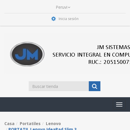
Inicia sesión
Toggl
navig
Casa
Portatiles
Lenovo
PORTATIL Lenovo IdeaPad Slim 3