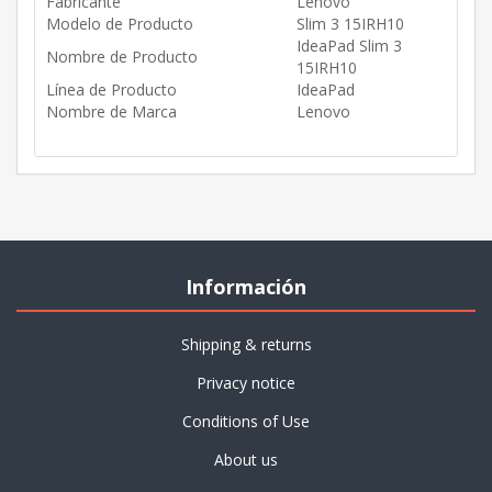
Fabricante
Lenovo
Modelo de Producto
Slim 3 15IRH10
IdeaPad Slim 3
Nombre de Producto
15IRH10
Línea de Producto
IdeaPad
Nombre de Marca
Lenovo
Información
Shipping & returns
Privacy notice
Conditions of Use
About us