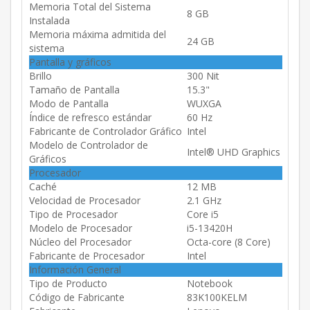
Memoria Total del Sistema
8 GB
Instalada
Memoria máxima admitida del
24 GB
sistema
Pantalla y gráficos
Brillo
300 Nit
Tamaño de Pantalla
15.3"
Modo de Pantalla
WUXGA
Índice de refresco estándar
60 Hz
Fabricante de Controlador Gráfico
Intel
Modelo de Controlador de
Intel® UHD Graphics
Gráficos
Procesador
Caché
12 MB
Velocidad de Procesador
2.1 GHz
Tipo de Procesador
Core i5
Modelo de Procesador
i5-13420H
Núcleo del Procesador
Octa-core (8 Core)
Fabricante de Procesador
Intel
Información General
Tipo de Producto
Notebook
Código de Fabricante
83K100KELM