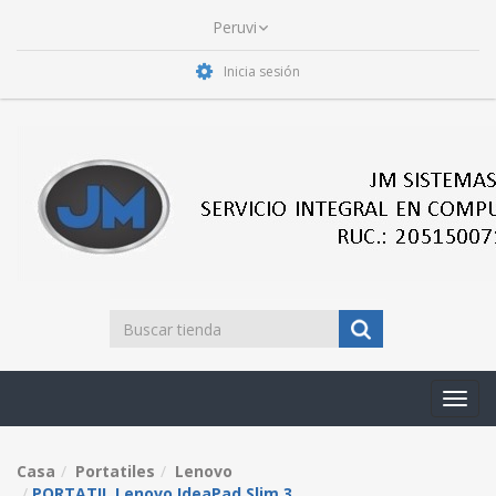
Inicia sesión
Toggl
navig
Casa
Portatiles
Lenovo
PORTATIL Lenovo IdeaPad Slim 3