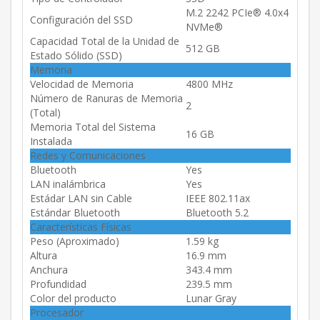
M.2 2242 PCIe® 4.0x4
Configuración del SSD
NVMe®
Capacidad Total de la Unidad de
512 GB
Estado Sólido (SSD)
Memoria
Velocidad de Memoria
4800 MHz
Número de Ranuras de Memoria
2
(Total)
Memoria Total del Sistema
16 GB
Instalada
Redes y Comunicaciones
Bluetooth
Yes
LAN inalámbrica
Yes
Estádar LAN sin Cable
IEEE 802.11ax
Estándar Bluetooth
Bluetooth 5.2
Características Físicas
Peso (Aproximado)
1.59 kg
Altura
16.9 mm
Anchura
343.4 mm
Profundidad
239.5 mm
Color del producto
Lunar Gray
Procesador