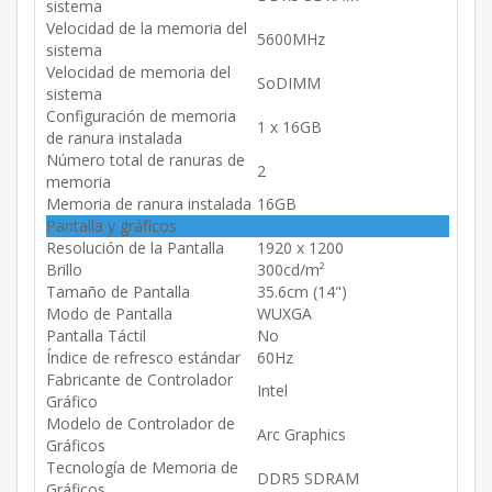
sistema
Velocidad de la memoria del
5600MHz
sistema
Velocidad de memoria del
SoDIMM
sistema
Configuración de memoria
1 x 16GB
de ranura instalada
Número total de ranuras de
2
memoria
Memoria de ranura instalada
16GB
Pantalla y gráficos
Resolución de la Pantalla
1920 x 1200
Brillo
300cd/m²
Tamaño de Pantalla
35.6cm (14")
Modo de Pantalla
WUXGA
Pantalla Táctil
No
Índice de refresco estándar
60Hz
Fabricante de Controlador
Intel
Gráfico
Modelo de Controlador de
Arc Graphics
Gráficos
Tecnología de Memoria de
DDR5 SDRAM
Gráficos