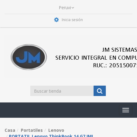
Inicia sesión
Toggl
navig
Casa
Portatiles
Lenovo
PORTATIL Lenovo ThinkBook 14 G7 IML