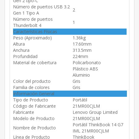
Gen 2 tipo-C
Número de puertos USB 3.2
2
Gen 1 Tipo A
Número de puertos
1
Thunderbolt 4
Características Físicas
Peso (Aproximado)
1.36kg
Altura
17.60mm
Anchura
313.5mm
Profundidad
224mm
Material de cobertura
Policarbonato
Plástico ABS
Aluminio
Color del producto
Gris
Familia de colores
Gris
Información General
Tipo de Producto
Portátil
Código de Fabricante
21MR00CJLM
Fabricante
Lenovo Group Limited
Modelo de Producto
21MR00CJLM
Portátil ThinkBook 14 G7
Nombre de Producto
IML 21MR00CJLM
Línea de Producto
ThinkBook