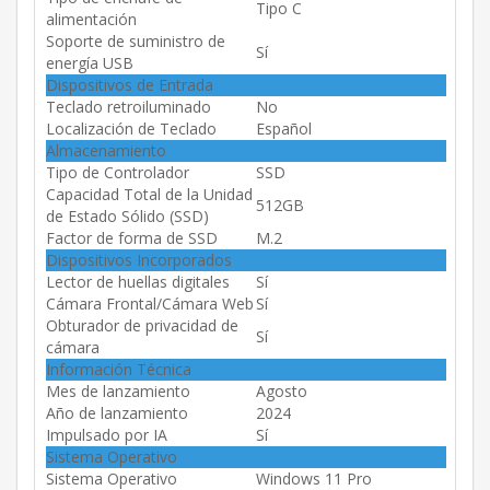
Tipo C
alimentación
Soporte de suministro de
Sí
energía USB
Dispositivos de Entrada
Teclado retroiluminado
No
Localización de Teclado
Español
Almacenamiento
Tipo de Controlador
SSD
Capacidad Total de la Unidad
512GB
de Estado Sólido (SSD)
Factor de forma de SSD
M.2
Dispositivos Incorporados
Lector de huellas digitales
Sí
Cámara Frontal/Cámara Web
Sí
Obturador de privacidad de
Sí
cámara
Información Técnica
Mes de lanzamiento
Agosto
Año de lanzamiento
2024
Impulsado por IA
Sí
Sistema Operativo
Sistema Operativo
Windows 11 Pro