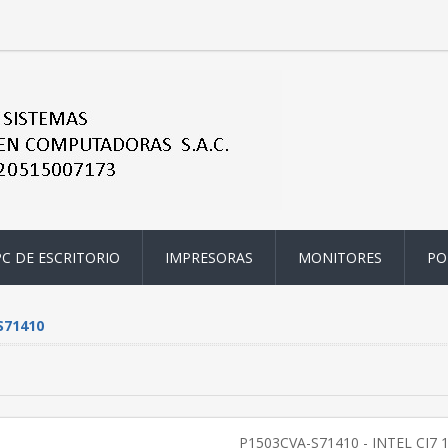
PC DE ESCRITORIO
IMPRESORAS
MONITORES
PO
S71410
P1503CVA-S71410 - INTEL CI7 