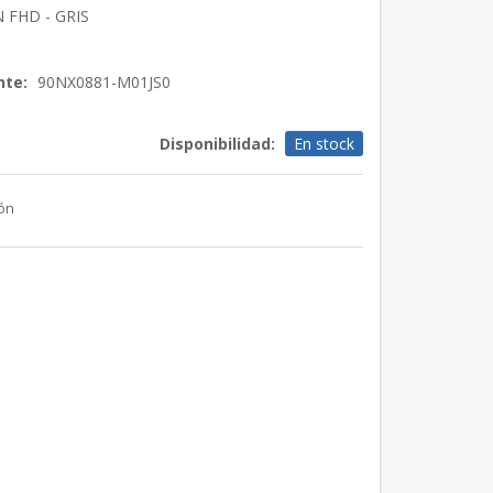
 FHD - GRIS
nte:
90NX0881-M01JS0
Disponibilidad:
En stock
ión