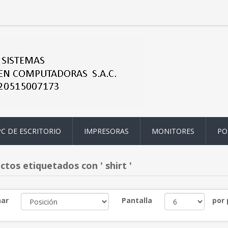
PC DE ESCRITORIO
IMPRESORAS
MONITORES
PO
tos etiquetados con ' shirt '
ar
Pantalla
por