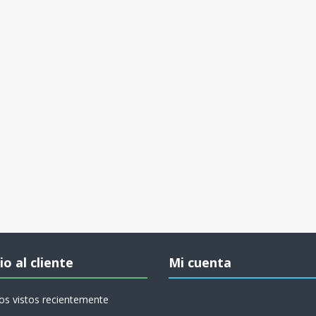
io al cliente
Mi cuenta
os vistos recientemente