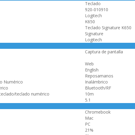
Teclado
920-010910
Logitech
K650
Teclado Signature K650
Signature
Logitech
Captura de pantalla
Web
English
Reposamanos
do Numérico
Inalámbrico
rico
Bluetooth/RF
 teclado/teclado numérico
10m
5.1
Chromebook
Mac
PC
21%