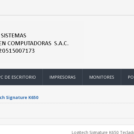
PC DE ESCRITORIO
IMPRESORAS
MONITORES
PO
ch Signature K650
Logitech Signature K650 Teclado