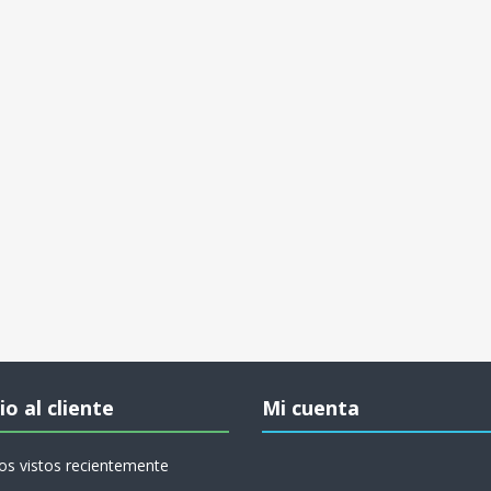
io al cliente
Mi cuenta
os vistos recientemente