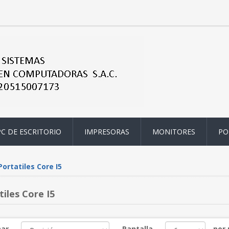
PC DE ESCRITORIO
IMPRESORAS
MONITORES
PO
Portatiles Core I5
iles Core I5
ar
Pantalla
por